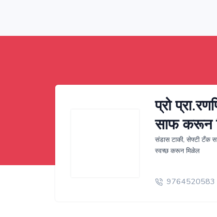
प्रो प्रा.रण
साफ करून 
संडास टाकी, सेफ्टी टँक 
स्वच्छ करून मिळेल
9764520583