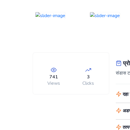
प्रो
संडास ट
741
3
Views
Clicks
दहा त
अडच
तत्प