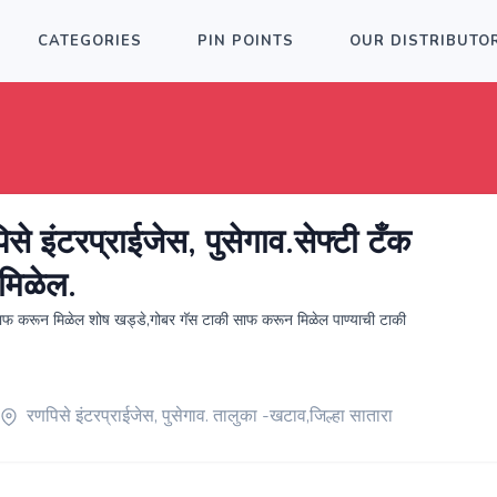
CATEGORIES
PIN POINTS
OUR DISTRIBUTO
पिसे इंटरप्राईजेस, पुसेगाव.सेफ्टी टँक
मिळेल.
साफ करून मिळेल शोष खड्डे,गोबर गॅस टाकी साफ करून मिळेल पाण्याची टाकी
रणपिसे इंटरप्राईजेस, पुसेगाव. तालुका -खटाव,जिल्हा सातारा