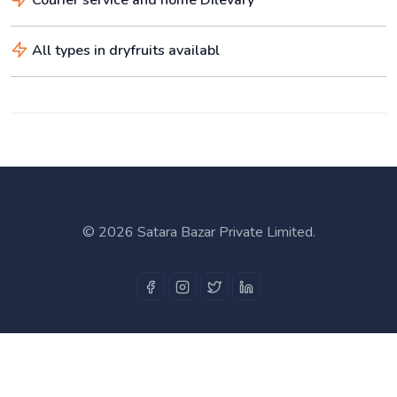
Courier service and home Dilevary
All types in dryfruits availabl
©
2026 Satara Bazar Private Limited.