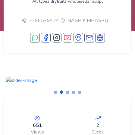
All types dryfruits wholesellar suppl
7796579424
NASHIK MHASRUL
651
2
Views
Clicks