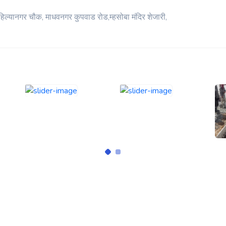
हिल्यानगर चौक, माधवनगर कुपवाड रोड,म्हसोबा मंदिर शेजारी,