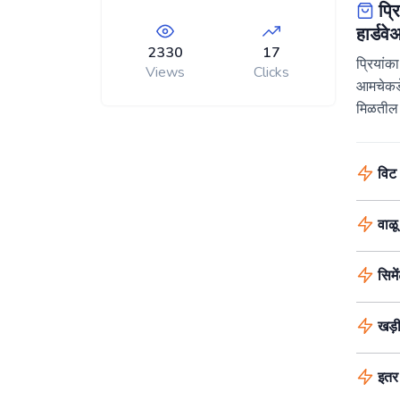
प्रि
हार्डव
2330
17
प्रियांक
Views
Clicks
आमचेकडे
मिळतील
विट
वाळू
सिमे
खड़
इतर 