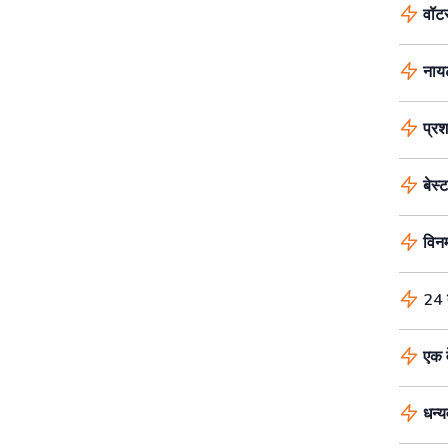
वॉटर
नायट
प्रश
बेस्ट
विनम
24 त
एक व
धन्यव