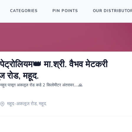
CATEGORIES
PIN POINTS
OUR DISTRIBUTO
पेट्रोलियम👑 मा.श्री. वैभव मेटकरी
 रोड, महूद.
..⛽ महुद पासून अकलूज रोड कडे 2 किलोमीटर अंतरावर.....🙏
महूद-अकलूज रोड, महूद.