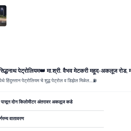
िद्धनाथ पेट्रोलियम👑 मा.श्री. वैभव मेटकरी महूद-अकलूज रोड, म
ेथे हिंदुस्तान पेट्रोलियम चे शुद्ध पेट्रोल व डिझेल मिळेल....⛽
 पासून दोन किलोमीटर अंतरावर अकलूज कडे
्गरम्य वातावरण