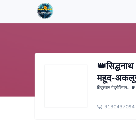
👑सिद्धनाथ 
महूद-अकलूज
हिंदुस्तान पेट्रोलियम...
9130437094