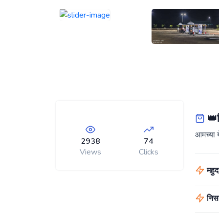
👑स
आमच्या य
2938
74
Views
Clicks
महुद
निसर