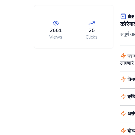
🏡 अ
कोरेगा
2661
25
संपूर्ण त
Views
Clicks
घर ब
लागणारे 
विनम
ब्रँ
असंख
योग्