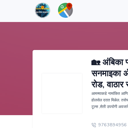
🏡 अंबिका प्
सनमाइका अँड
रोड, वाठार 
आमच्याकडे नामांकित आणि ब्
होलसेल दरात मिळेल. तसेच ग
टूल्स ,शेती उपयोगी अवजा
9763894956