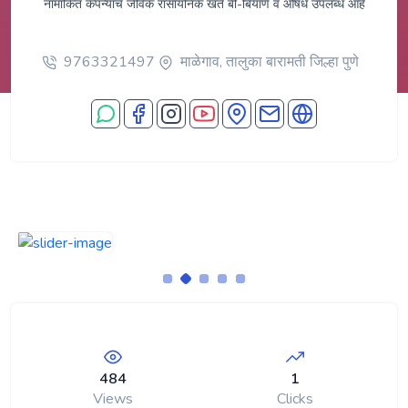
नामांकित कंपन्यांचे जैविक रासायनिक खते बी-बियाणे व औषधे उपलब्ध आहे
9763321497
माळेगाव, तालुका बारामती जिल्हा पुणे
484
1
Views
Clicks